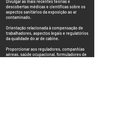
Divulgar as mais recentes teorias e
descobertas médicas e científicas sobre os
aspectos sanitários da exposição ao ar
contaminado.
Orientação relacionada à compensação de
trabalhadores, aspectos legais e regulatórios
da qualidade do ar de cabine.
Proporcionar aos reguladores, companhias
aéreas, saúde ocupacional, formuladores de
políticas, autoridades de saúde pública,
fabricantes de motores, pesquisadores,
acadêmicos, trabalhadores de companhias
aéreas, passageiros, mídia e outras partes
interessadas, a oportunidade de expandir
seus conhecimentos e compreensão sobre a
questão do ar contaminado.
Examinar o mais recente desenvolvimento
para filtragem de ar de sangria, sistemas de
sensores de alerta de ar contaminado e
outras soluções potenciais.